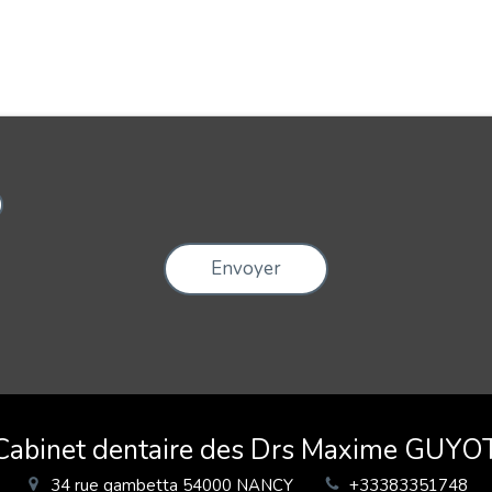
Envoyer
 Cabinet dentaire des Drs Maxime GUYO
34 rue gambetta
54000
NANCY
+33383351748