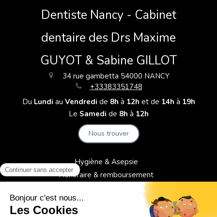
Dentiste Nancy - Cabinet
dentaire des Drs Maxime
GUYOT & Sabine GILLOT
34 rue gambetta
54000
NANCY
+33383351748
Du
Lundi
au
Vendredi
de
8h
à
12h
et de
14h
à
19h
Le
Samedi
de
8h
à
12h
Nous trouver
Hygiène & Asepsie
Honoraire & remboursement
Politique de confidentialité et charte cookie
Mentions légales