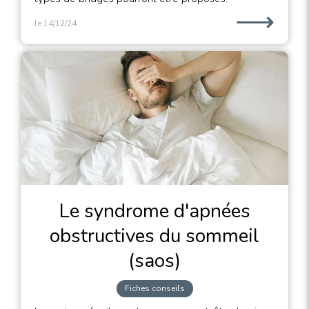
⟶
le 14/12/24
Le syndrome d'apnées
obstructives du sommeil
(saos)
Fiches conseils