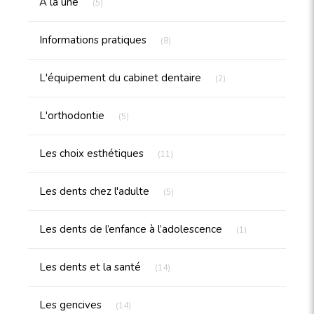
À la une
(5)
Articles Count
Informations pratiques
(8)
Articles Count
L'équipement du cabinet dentaire
(2)
Articles Count
L'orthodontie
(5)
Articles Count
Les choix esthétiques
(11)
Articles Count
Les dents chez l'adulte
(5)
Articles Count
Les dents de l’enfance à l’adolescence
(1)
Articles Count
Les dents et la santé
(14)
Articles Count
Les gencives
(14)