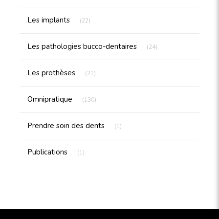
Articles Count
Les implants
(22)
Articles Count
Les pathologies bucco-dentaires
(24)
Articles Count
Les prothèses
(21)
Articles Count
Omnipratique
(130)
Articles Count
Prendre soin des dents
(1)
Articles Count
Publications
(1)