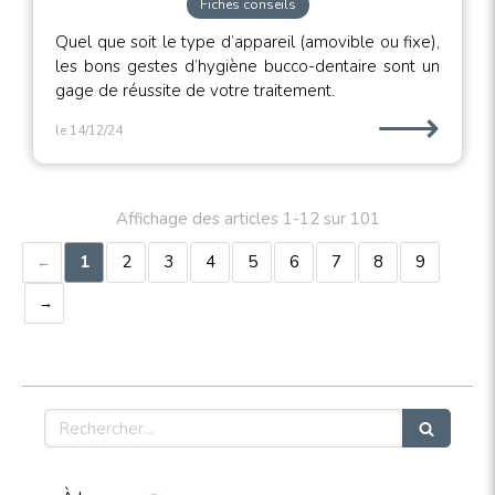
Fiches conseils
Quel que soit le type d’appareil (amovible ou fixe),
les bons gestes d’hygiène bucco-dentaire sont un
gage de réussite de votre traitement.
⟶
le 14/12/24
Affichage des articles 1-12 sur 101
1
2
3
4
5
6
7
8
9
Rechercher
Articles Count