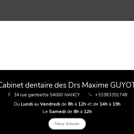
 Cabinet dentaire des Drs Maxime GUYO
34 rue gambetta
54000
NANCY
+33383351748
Du
Lundi
au
Vendredi
de
8h
à
12h
et de
14h
à
19h
Le
Samedi
de
8h
à
12h
Nous trouver