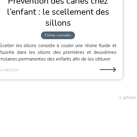
Prévention des caries chez
l’enfant : le scellement des
sillons
Fiches conseils
Sceller les sillons consiste à couler une résine fluide et
fluorée dans les sillons des premières et deuxièmes
molaires permanentes des enfants afin de les obturer.
⟶
le 14/12/24
1 article