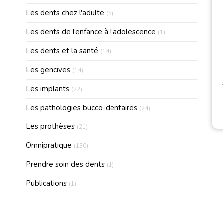
Articles Count
Les dents chez l'adulte
(5)
Articles Count
Les dents de l’enfance à l’adolescence
(1)
Articles Count
Les dents et la santé
(14)
Articles Count
Les gencives
(14)
Articles Count
Les implants
(22)
Articles Count
Les pathologies bucco-dentaires
(24)
Articles Count
Les prothèses
(21)
Articles Count
Omnipratique
(130)
Articles Count
Prendre soin des dents
(1)
Articles Count
Publications
(1)