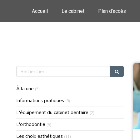
Accueil
Le cabinet
Plan d'accès
Les dents de l’enfance à
Rechercher
Articles Count
À la une
(5)
Articles Count
Informations pratiques
(8)
Articles Count
L'équipement du cabinet dentaire
(2)
Articles Count
L'orthodontie
(5)
Articles Count
Les choix esthétiques
(11)