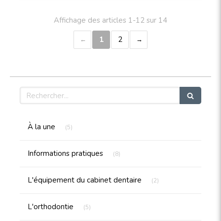
Affichage des articles 1-12 sur 14
1
2
Rechercher
Articles Count
À la une
(5)
Articles Count
Informations pratiques
(8)
Articles Count
L'équipement du cabinet dentaire
(2)
Articles Count
L'orthodontie
(5)