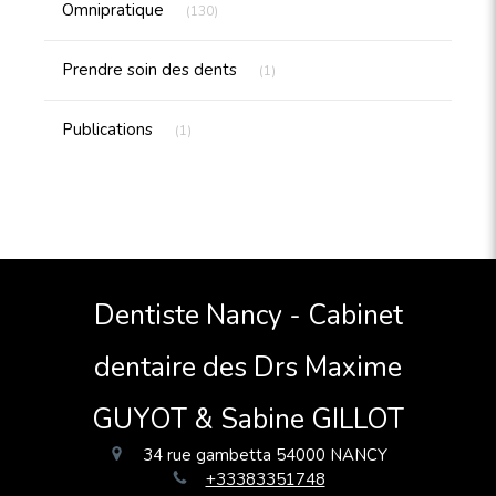
Omnipratique
(130)
Articles Count
Prendre soin des dents
(1)
Articles Count
Publications
(1)
Dentiste Nancy - Cabinet
dentaire des Drs Maxime
GUYOT & Sabine GILLOT
34 rue gambetta
54000
NANCY
+33383351748