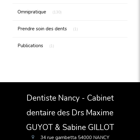
Articles Count
Omnipratique
(130)
Articles Count
Prendre soin des dents
(1)
Articles Count
Publications
(1)
Dentiste Nancy - Cabinet
dentaire des Drs Maxime
GUYOT & Sabine GILLOT
34 rue gambetta
54000
NANCY