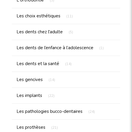
L'orthodontie
(5)
Articles Count
Les choix esthétiques
(11)
Articles Count
Les dents chez l'adulte
(5)
Articles Count
Les dents de l’enfance à l’adolescence
(1)
Articles Count
Les dents et la santé
(14)
Articles Count
Les gencives
(14)
Articles Count
Les implants
(22)
Articles Count
Les pathologies bucco-dentaires
(24)
Articles Count
Les prothèses
(21)