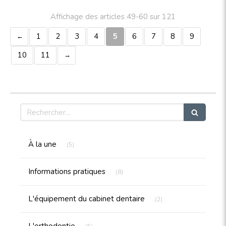
Affichage des articles 49-60 sur 121
1
2
3
4
5
6
7
8
9
10
11
Rechercher
Articles Count
À la une
(5)
Articles Count
Informations pratiques
(8)
Articles Count
L'équipement du cabinet dentaire
(2)
Articles Count