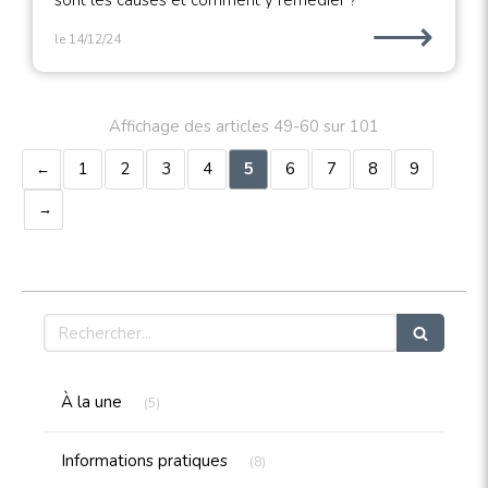
sont les causes et comment y remédier ?
⟶
le 14/12/24
Affichage des articles 49-60 sur 101
1
2
3
4
5
6
7
8
9
Rechercher
Articles Count
À la une
(5)
Articles Count
Informations pratiques
(8)