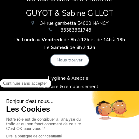
GUYOT & Sabine GILLOT
34 rue gambetta
54000
NANCY
+33383351748
Du
Lundi
au
Vendredi
de
8h
à
12h
et de
14h
à
19h
Le
Samedi
de
8h
à
12h
Nous trouver
Hygiène & Asepsie
Honoraire & remboursement
Politique de confidentialité et charte cookie
Mentions légales
Conditions Générales Utilisation
Charte déontologique
Ordre national