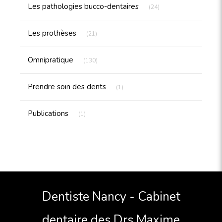
Articles Count
Les pathologies bucco-dentaires
(24)
Articles Count
Les prothèses
(21)
Articles Count
Omnipratique
(130)
Articles Count
Prendre soin des dents
(1)
Articles Count
Publications
(1)
Dentiste Nancy - Cabinet
dentaire des Drs Maxime