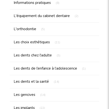
Articles Count
Informations pratiques
(8)
Articles Count
L'équipement du cabinet dentaire
(2)
Articles Count
L'orthodontie
(5)
Articles Count
Les choix esthétiques
(11)
Articles Count
Les dents chez l'adulte
(5)
Articles Count
Les dents de l’enfance à l’adolescence
(1)
Articles Count
Les dents et la santé
(14)
Articles Count
Les gencives
(14)
Articles Count
Les implants
(22)