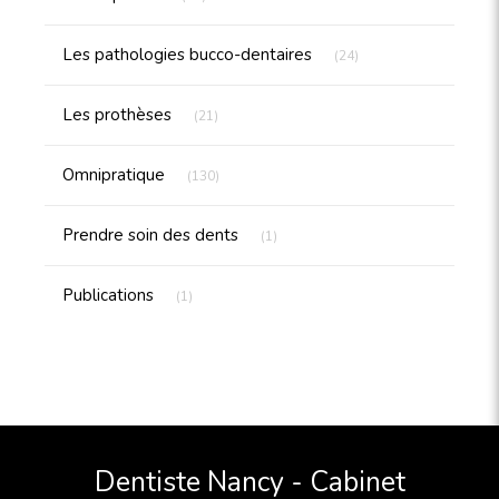
Articles Count
Les pathologies bucco-dentaires
(24)
Articles Count
Les prothèses
(21)
Articles Count
Omnipratique
(130)
Articles Count
Prendre soin des dents
(1)
Articles Count
Publications
(1)
Dentiste Nancy - Cabinet