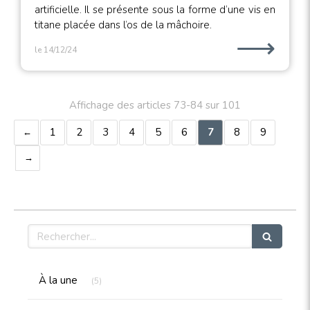
artificielle. Il se présente sous la forme d’une vis en
titane placée dans l’os de la mâchoire.
⟶
le 14/12/24
Affichage des articles 73-84 sur 101
1
2
3
4
5
6
7
8
9
Rechercher
Articles Count
À la une
(5)