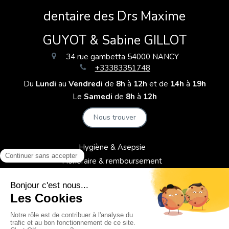
dentaire des Drs Maxime
GUYOT & Sabine GILLOT
34 rue gambetta
54000
NANCY
+33383351748
Du
Lundi
au
Vendredi
de
8h
à
12h
et de
14h
à
19h
Le
Samedi
de
8h
à
12h
Nous trouver
Hygiène & Asepsie
Honoraire & remboursement
Politique de confidentialité et charte cookie
Mentions légales
Conditions Générales Utilisation
Charte déontologique