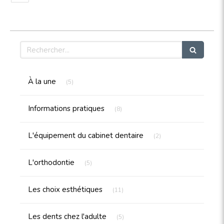
Rechercher
Articles Count
À la une
(5)
Articles Count
Informations pratiques
(8)
Articles Count
L'équipement du cabinet dentaire
(2)
Articles Count
L'orthodontie
(5)
Articles Count
Les choix esthétiques
(11)
Articles Count
Les dents chez l'adulte
(5)